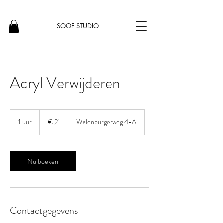
Nagelbehandelingen & Cursussen In Rotterdam
SOOF STUDIO
Acryl Verwijderen
21
euro
1 uur
1
€ 21
Walenburgerweg 4-A
u
u
Nu boeken
Contactgegevens